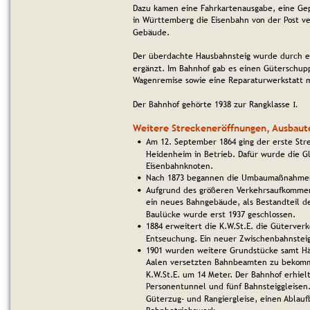
Dazu kamen eine Fahrkartenausgabe, eine Ge
in Württemberg die Eisenbahn von der Post v
Gebäude.
Der überdachte Hausbahnsteig wurde durch ei
ergänzt. Im Bahnhof gab es einen Güterschupp
Wagenremise sowie eine Reparaturwerkstatt m
Der Bahnhof gehörte 1938 zur Rangklasse
 I.
Weitere Streckeneröffnungen, Ausbau
Am 12. September 1864 ging der erste Str
•
Heidenheim in Betrieb. Dafür wurde die G
Eisenbahnknoten.
Nach 1873 begannen die Umbaumaßnahmen
•
Aufgrund des größeren Verkehrsaufkommens
•
ein neues Bahngebäude, als Bestandteil d
Baulücke wurde erst 1937 geschlossen.
1884 erweitert die K.W.St.E. die Güterve
•
Entseuchung. Ein neuer Zwischenbahnstei
1901 wurden weitere Grundstücke samt Hä
•
Aalen versetzten Bahnbeamten zu bekomme
K.W.St.E. um 14 Meter. Der Bahnhof erhiel
Personentunnel und fünf Bahnsteiggleisen.
Güterzug- und Rangiergleise, einen Ablauf