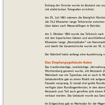
Entlang der Strecke wurde im Abstand von un
mit elektrischen Telegrafen errichtet. 
Am 25. Juli 1861 nahmen die 
Königlich Württ
die 74,2 Kilometer lange Teilstrecke zwischen
über Aalen nach Wasseralfingen in Betrieb.
Am 3. Oktober 1863 wurde das Teilstück nach
mit den bayerischen Gästen und anschließende
Kilometer lange „Remstalbahn“ von Kannstadt
und damit die Gesamtstrecke wurde am 18. Jul
Der Bahnhof hatte anfangs eine Ausdehnung v
Das Empfangsgebäude Aalen
Das traufenständige, zweistöckige „Verwaltun
Württemberg genannt wurde, mit 
Mezzanin (
Walmdach war ein Typenbau wie er auch in Wa
Gebäudemitte gab es einen Risalit mit aufges
Fassade vorsprang. Er besaß drei große Rundb
verfügte über Rundbogenfenster, in den obe
Mezzanin zum Teil auch 
gereihte (mit einem
verbaut worden. Das Gebäude wurde aus Sand
Im Erdgeschoss gab es Wartesäle für die Wage