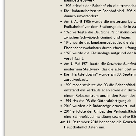
Bahnbetriebswerk.
1905 erhielt der Bahnhof ein elektromecha
•
Die Umbauarbeiten im Bahnhof sind 1906 a
•
danach unverändert.
Am 3. April 1906 wurde die meterspurige 
•
Endbahnhof vor dem Stationsgebäude in Aa
1926 verlegte die 
Deutsche Reichsbahn-Ges
•
zwischen Schwäbisch Gmünd und Aalen.
1945 wurde das Empfangsgebäude, die Bahn
•
Eisenbahnerwohnhaus durch einen Luftangr
1970 wurde die Gleisanlage aufgrund der In
•
vereinfacht.
Am 9. Mai 1971 baute die 
Deutsche Bundes
•
modernem Stellwerk, das die alten Stellw
Die „Härtsfeldbahn“ wurde am 30. Septemb
•
zurückgebaut.
1990 modernisierte die DB die Bahnhofshal
•
entstand ein Verkaufsladen sowie ein Bist
einem Reisezentrum um. In den Raum des G
1999 riss die DB die Güterabfertigung ab
•
2010 wurden die Bahnsteige erneuert und
•
2014 erfolgte der Umbau der Verkaufsfläc
•
eine Bahnhofsbuchhandlung sowie eine Bäc
Am 11. Dezember 2016 benannte die 
Deutsc
Hauptbahnhof Aalen um.